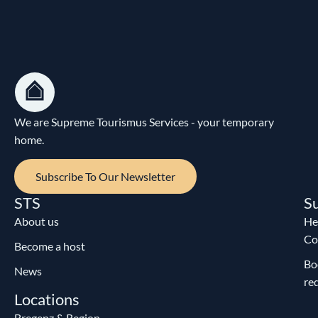
We are Supreme Tourismus Services - your temporary
home.
Subscribe To Our Newsletter
STS
S
About us
He
Co
Become a host
Bo
News
re
Locations
Bregenz & Region