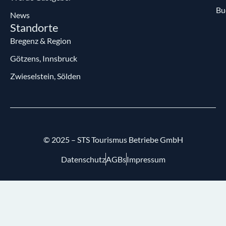
Bu
News
Standorte
Bregenz & Region
Götzens, Innsbruck
Zwieselstein, Sölden
© 2025 – STS Tourismus Betriebe GmbH
Datenschutz
AGBs
Impressum