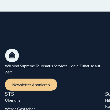
Wir sind Supreme Tourismus Services – dein Zuhause auf
Zeit.
Newsletter Abonieren
STS
S
Über uns
Hi
Ko
Werde Gastgeber