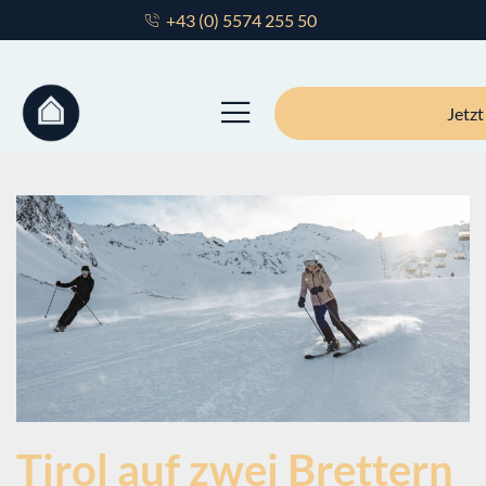
+43 (0) 5574 255 50
Julia Herrmann
Jetz
Tirol auf zwei Brettern